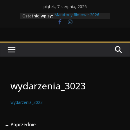
Przejdź
piątek, 7 sierpnia, 2026
do
Maratony filmowe 2026
Ostatnie wpisy:
treści
Geneza Skrzydlatych Bestii
Wojna krasnoludów z elfami
Program Tolkonu
Dzień dobry Tolk Folku!
wydarzenia_3023
wydarzenia_3023
← Poprzednie