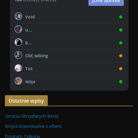
JOIN SERVER
Void
u...
b...
Old_wiking
Toś
wiqa
Ostatnie wpisy
Geneza Skrzydlatych Bestii
Wojna krasnoludów z elfami
Program Tolkonu