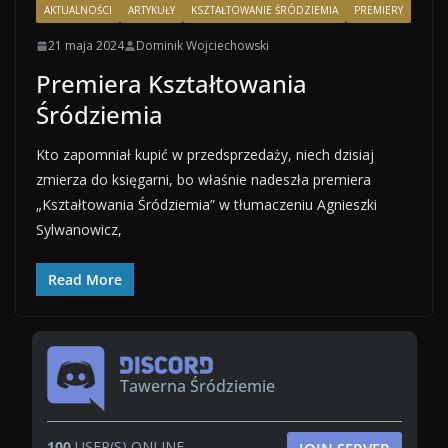
AKTUALNOŚCI
ARTYKUŁY
KSZTAŁTOWANIE ŚRÓDZIEMIA
PREMIERY
21 maja 2024
Dominik Wojciechowski
Premiera Kształtowania
Śródziemia
Kto zapomniał kupić w przedsprzedaży, niech dzisiaj
zmierza do księgarni, bo właśnie nadeszła premiera
„Kształtowania Śródziemia” w tłumaczeniu Agnieszki
Sylwanowicz,
Read More
Tawerna Śródziemie
100
USER(S) ONLINE