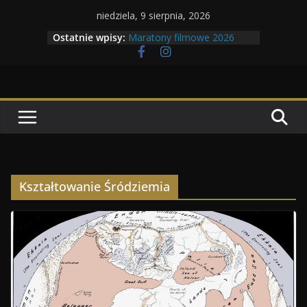
Przejdź
niedziela, 9 sierpnia, 2026
do
Ostatnie wpisy:
Maratony filmowe 2026
treści
Geneza Skrzydlatych Bestii
Wojna krasnoludów z elfami
Program Tolkonu
Dzień dobry Tolk Folku!
Kształtowanie Śródziemia