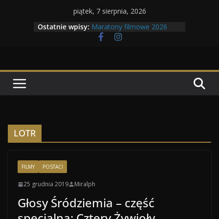
Przejdź
piątek, 7 sierpnia, 2026
do
Ostatnie wpisy:
Maratony filmowe 2026
treści
Geneza Skrzydlatych Bestii
Wojna krasnoludów z elfami
Program Tolkonu
Dzień dobry Tolk Folku!
LOTR
FILMY
POSTACI
25 grudnia 2019
Miralph
Głosy Śródziemia – część
specjalna: Cztery Żywioły