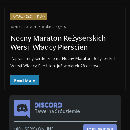
AKTUALNOŚCI
FILMY
20 czerwca 2019
BlackAngel92
Nocny Maraton Reżyserskich
Wersji Władcy Pierścieni
Zapraszamy serdecznie na Nocny Maraton Reżyserskich
Wersji Władcy Pierścieni już w piątek 28 czerwca.
Read More
Tawerna Śródziemie
100
USER(S) ONLINE
JOIN SERVER