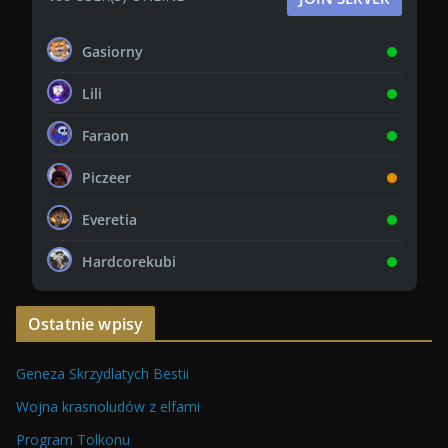
Gasiorny
Lili
Faraon
Piczeer
Everetia
Hardcorekubi
Ostatnie wpisy
Geneza Skrzydlatych Bestii
Wojna krasnoludów z elfami
Program Tolkonu